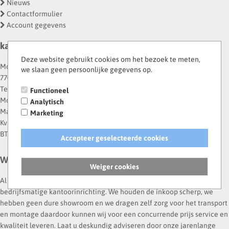
Nieuws
Contactformulier
Account gegevens
kantoormeubilaironline.nl
Deze website gebruikt cookies om het bezoek te meten,
Moerheimstraat 81-A
we slaan geen persoonlijke gegevens op.
7701 CC Dedemsvaart
Telefoon:
0523-293939
Functioneel
Mobiel:
06-28218330
Analytisch
Mailadres:
info@kantoormeubilaironline.nl
Marketing
KvK-nummer: 54628326
BTW-nummer: NL001245943B77
Accepteer geselecteerde cookies
Wie ben ik?
Weiger cookies
Al sinds 2012 is kantoormeubilaironline de leverancier voor al uw
bedrijfsmatige kantoorinrichting. We houden de inkoop scherp, we
hebben geen dure showroom en we dragen zelf zorg voor het transport
en montage daardoor kunnen wij voor een concurrende prijs service en
kwaliteit leveren. Laat u deskundig adviseren door onze jarenlange