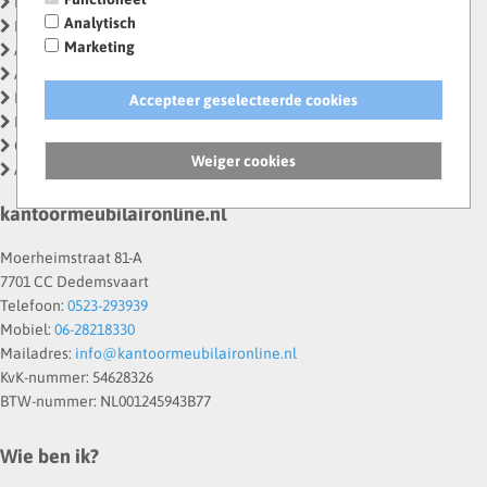
Beginpagina
Analytisch
Klantenservice
Marketing
Algemene voorwaarden
AVG | Privacyverklaring
Betaalmethodes
Accepteer geselecteerde cookies
Nieuws
Contactformulier
Weiger cookies
Account gegevens
kantoormeubilaironline.nl
Moerheimstraat 81-A
7701 CC Dedemsvaart
Telefoon:
0523-293939
Mobiel:
06-28218330
Mailadres:
info@kantoormeubilaironline.nl
KvK-nummer: 54628326
BTW-nummer: NL001245943B77
Wie ben ik?